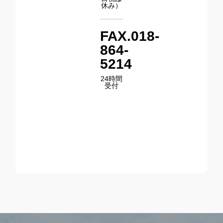
休み）
FAX.018-
864-
5214
24時間
受付