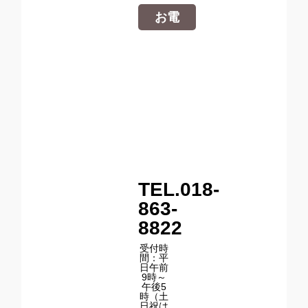
お電
話・
FAX
での
お問
い合
わせ
TEL.018-
863-
8822
受付時
間：平
日午前
9時～
午後5
時（土
日祝は